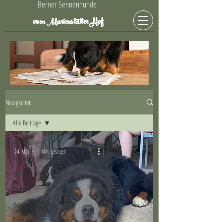
Berner Sennenhunde
Hof
vom Marienstätter
Neuigkeiten
Alle Beiträge
Alle Beiträge
24. Mai
1 Min. Lesezeit
Ausstellungen
Allgemeines
Termine
Welpentagebücher
A-Wurf