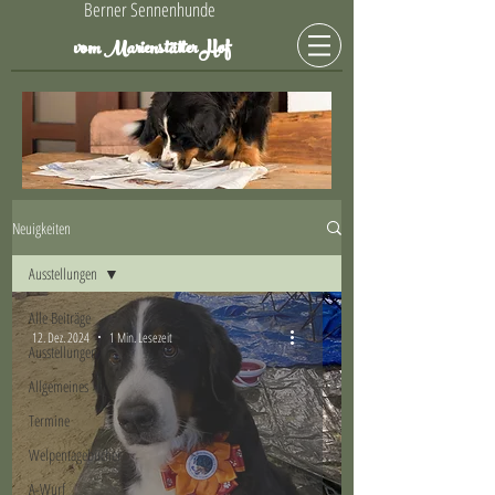
Berner Sennenhunde
Hof
vom Marienstätter
Neuigkeiten
Ausstellungen
Alle Beiträge
12. Dez. 2024
1 Min. Lesezeit
Ausstellungen
Allgemeines
Termine
Welpentagebücher
A-Wurf