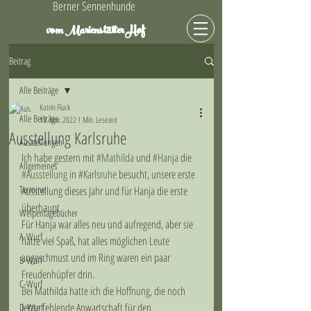
Berner Sennenhunde
Hof
vom Marienstätter
Beitrag
Alle Beiträge
Katrin Fluck
Alle Beiträge
13. Nov. 2022
1 Min. Lesezeit
Ausstellung Karlsruhe
Ausstellungen
Ich habe gestern mit 
#Mathilda
 und 
#Hanja
 die 
Allgemeines
#Ausstellung
 in 
#Karlsruhe
 besucht, unsere erste 
Termine
Ausstellung dieses Jahr und für Hanja die erste 
überhaupt.
Welpentagebücher
Für Hanja war alles neu und aufregend, aber sie 
A-Wurf
hatte viel Spaß, hat alles möglichen Leute 
angeschmust und im Ring waren ein paar 
B-Wurf
Freudenhüpfer drin. 
C-Wurf
Bei Mathilda hatte ich die Hoffnung, die noch 
letzte fehlende Anwartschaft für den 
D-Wurf