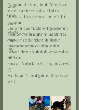
Championtitel zu holen, aber die Offene Klasse 
E-Wurf
war sehr stark besetzt, sodass es leider nicht 
F-Wurf
gereicht hat. Für uns ist sie auch ohne Titel ein 
Champion :-)
G-Wurf
Dennoch sind wir mit schönen Ergebnissen und 
Gesundheit
Richterberichten heim gefahren und Mathilda 
musste sich absolut nicht vor der deutlich 
H-Wurf
jüngeren Konkurrenz verstecken. Ab dem 
I-Wurf
nächsten Jahr wird Mathilda die Veteranenklasse 
J-Wurf
aufmischen 
Hanja vom Marienstätter Hof, Jüngstenklasse vv2 
(2)
Mathilda vom Schmiedegärtchen, Offene Klasse, 
V4 (12)