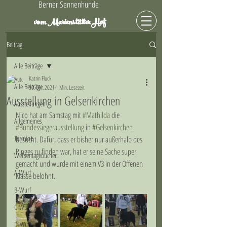
Berner Sennenhunde
Hof
vom Marienstätter
Beitrag
Alle Beiträge
Katrin Fluck
Alle Beiträge
30. Okt. 2021
1 Min. Lesezeit
Ausstellung in Gelsenkirchen
Ausstellungen
Nico hat am Samstag mit 
#Mathilda
 die 
Allgemeines
#Bundessiegerausstellung
 in 
#Gelsenkirchen
Termine
besucht. Dafür, dass er bisher nur außerhalb des 
Ringes zu finden war, hat er seine Sache super 
Welpentagebücher
gemacht und wurde mit einem V3 in der Offenen 
A-Wurf
Klasse belohnt.
B-Wurf
C-Wurf
D-Wurf