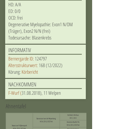
HD: A/A
ED: 0/0
OCD: frei
Degenerative Myelopathie: Exon1 N/DM
(Träger), Exon2 N/N (frei)
Todesursache: Blasenkrebs
INFORMATIV
Bernergarde ID:
124797
Altersstrukturwert:
168 (12/2022)
Körung:
Körbericht
NACHKOMMEN
F-Wurf
(
31.08.2018)
, 11 Welpen
Ahnentafel