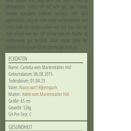
Metastasen. Lottes OP lief sehr gut, der Tumor
konnte komplett entfernt werden. Wir sind
optimistisch, dass er nicht mehr zurück kommt und
Lotte noch ein langes Leben vor sich hat. Sie hat
sich schnell von der OP erholt und die Narbe ist
mittlerweile gut verheilt. Man merkt Lotte die
Einschränkung zum Glück überhaupt nicht an.
ECKDATEN
Name: Carlotta vom Marienstätter Hof
Geburtsdatum:
06.08.2015
Todesdatum: 01.04.23
Vater:
Naxos van’t Rijkenspark
Mutter:
Adele vom Marienstätter Hof
Größe: 65 cm
Gewicht: 52kg
SH Pre-Test: C
GESUNDHEIT