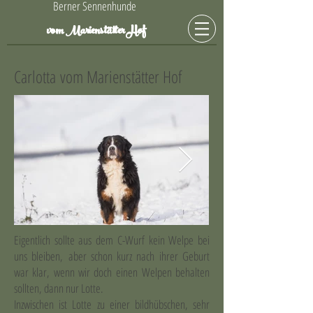
Berner Sennenhunde
Hof
vom Marienstätter
Carlotta vom Marienstätter Hof
Eigentlich sollte aus dem C-Wurf kein Welpe bei
uns bleiben, aber schon kurz nach ihrer Geburt
war klar, wenn wir doch einen Welpen behalten
sollten, dann nur Lotte.
Inzwischen ist Lotte zu einer bildhübschen, sehr