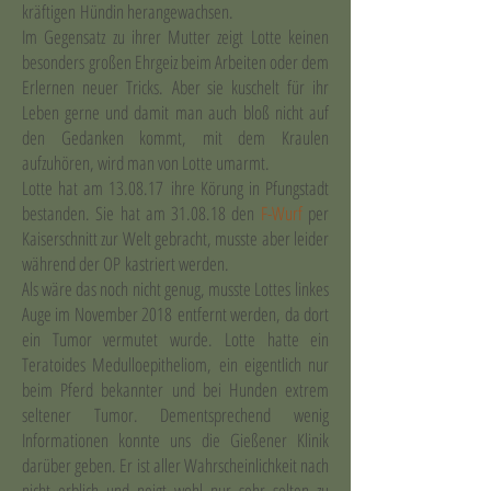
kräftigen Hündin herangewachsen.
Im Gegensatz zu ihrer Mutter zeigt Lotte keinen
besonders großen Ehrgeiz beim Arbeiten oder dem
Erlernen neuer Tricks. Aber sie kuschelt für ihr
Leben gerne und damit man auch bloß nicht auf
den Gedanken kommt, mit dem Kraulen
aufzuhören, wird man von Lotte umarmt.
Lotte hat am 13.08.17 ihre Körung in Pfungstadt
bestanden. Sie hat am 31.08.18 den
F-Wurf
per
Kaiserschnitt zur Welt gebracht, musste aber leider
während der OP kastriert werden.
Als wäre das noch nicht genug, musste Lottes linkes
Auge im November 2018 entfernt werden, da dort
ein Tumor vermutet wurde. Lotte hatte ein
Teratoides Medulloepitheliom, ein eigentlich nur
beim Pferd bekannter und bei Hunden extrem
seltener Tumor. Dementsprechend wenig
Informationen konnte uns die Gießener Klinik
darüber geben. Er ist aller Wahrscheinlichkeit nach
nicht erblich und neigt wohl nur sehr selten zu