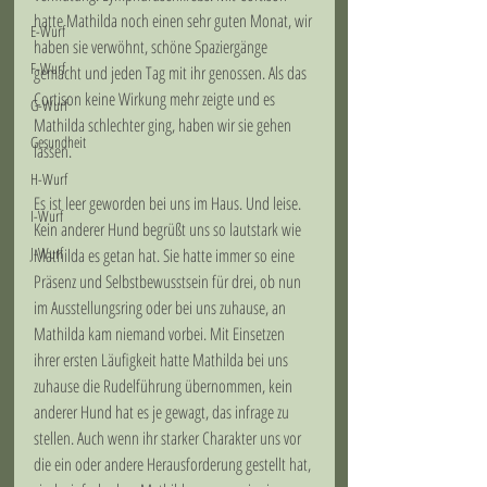
hatte Mathilda noch einen sehr guten Monat, wir 
E-Wurf
haben sie verwöhnt, schöne Spaziergänge 
F-Wurf
gemacht und jeden Tag mit ihr genossen. Als das 
Cortison keine Wirkung mehr zeigte und es 
G-Wurf
Mathilda schlechter ging, haben wir sie gehen 
Gesundheit
lassen.
H-Wurf
Es ist leer geworden bei uns im Haus. Und leise. 
I-Wurf
Kein anderer Hund begrüßt uns so lautstark wie 
J-Wurf
Mathilda es getan hat. Sie hatte immer so eine 
Präsenz und Selbstbewusstsein für drei, ob nun 
im Ausstellungsring oder bei uns zuhause, an 
Mathilda kam niemand vorbei. Mit Einsetzen 
ihrer ersten Läufigkeit hatte Mathilda bei uns 
zuhause die Rudelführung übernommen, kein 
anderer Hund hat es je gewagt, das infrage zu 
stellen. Auch wenn ihr starker Charakter uns vor 
die ein oder andere Herausforderung gestellt hat, 