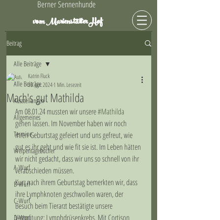
Berner Sennenhunde
Hof
vom Marienstätter
Beitrag
Alle Beiträge
Katrin Fluck
Alle Beiträge
26. Jan. 2024
1 Min. Lesezeit
Mach's gut Mathilda
Ausstellungen
Am 08.01.24 mussten wir unsere 
#Mathilda
Allgemeines
gehen lassen. Im November haben wir noch 
Termine
ihren Geburtstag gefeiert und uns gefreut, wie 
gut es ihr geht und wie fit sie ist. Im Leben hätten 
Welpentagebücher
wir nicht gedacht, dass wir uns so schnell von ihr 
A-Wurf
verabschieden müssen. 
Kurz nach ihrem Geburtstag bemerkten wir, dass 
B-Wurf
ihre Lymphknoten geschwollen waren, der 
C-Wurf
Besuch beim Tierarzt bestätigte unsere 
Vermutung: Lymphdrüsenkrebs. Mit Cortison 
D-Wurf