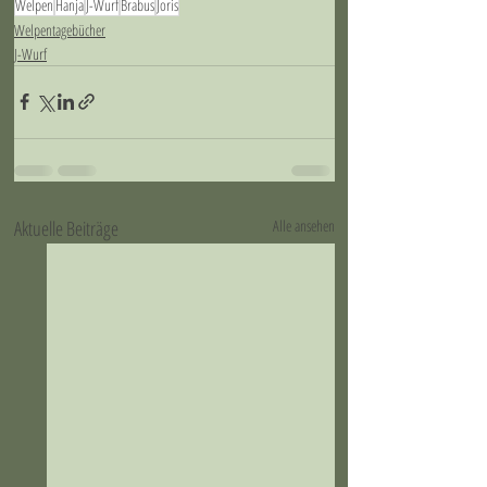
Welpen
Hanja
J-Wurf
Brabus
Joris
Welpentagebücher
J-Wurf
Aktuelle Beiträge
Alle ansehen