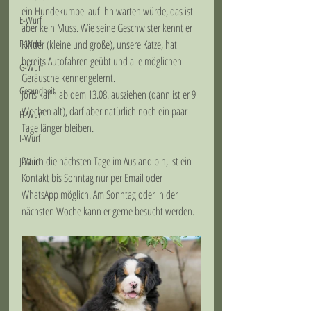
ein Hundekumpel auf ihn warten würde, das ist 
E-Wurf
aber kein Muss. Wie seine Geschwister kennt er 
F-Wurf
Kinder (kleine und große), unsere Katze, hat 
bereits Autofahren geübt und alle möglichen 
G-Wurf
Geräusche kennengelernt.
Gesundheit
Joris kann ab dem 13.08. ausziehen (dann ist er 9 
Wochen alt), darf aber natürlich noch ein paar 
H-Wurf
Tage länger bleiben.
I-Wurf
Da ich die nächsten Tage im Ausland bin, ist ein 
J-Wurf
Kontakt bis Sonntag nur per Email oder 
WhatsApp möglich. Am Sonntag oder in der 
nächsten Woche kann er gerne besucht werden.