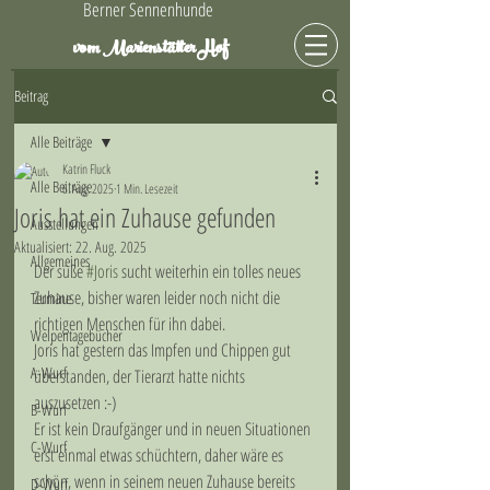
Berner Sennenhunde
Hof
vom Marienstätter
Beitrag
Alle Beiträge
Katrin Fluck
Alle Beiträge
6. Aug. 2025
1 Min. Lesezeit
Joris hat ein Zuhause gefunden
Ausstellungen
Aktualisiert:
22. Aug. 2025
Allgemeines
Der süße 
#Joris
 sucht weiterhin ein tolles neues 
Zuhause, bisher waren leider noch nicht die 
Termine
richtigen Menschen für ihn dabei.
Welpentagebücher
Joris hat gestern das Impfen und Chippen gut 
A-Wurf
überstanden, der Tierarzt hatte nichts 
auszusetzen :-)
B-Wurf
Er ist kein Draufgänger und in neuen Situationen 
C-Wurf
erst einmal etwas schüchtern, daher wäre es 
schön, wenn in seinem neuen Zuhause bereits 
D-Wurf