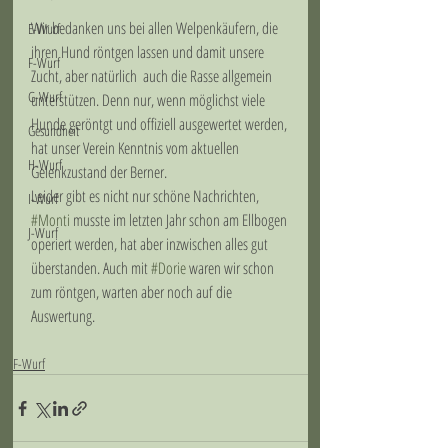
Wir bedanken uns bei allen Welpenkäufern, die 
E-Wurf
ihren Hund röntgen lassen und damit unsere 
F-Wurf
Zucht, aber natürlich  auch die Rasse allgemein 
G-Wurf
unterstützen. Denn nur, wenn möglichst viele 
Hunde geröntgt und offiziell ausgewertet werden, 
Gesundheit
hat unser Verein Kenntnis vom aktuellen 
H-Wurf
Gelenkzustand der Berner. 
Leider gibt es nicht nur schöne Nachrichten, 
I-Wurf
#Monti
 musste im letzten Jahr schon am Ellbogen 
J-Wurf
operiert werden, hat aber inzwischen alles gut 
überstanden. Auch mit 
#Dorie
 waren wir schon 
zum röntgen, warten aber noch auf die 
Auswertung.
F-Wurf