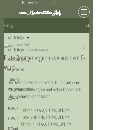
Berner Sennenhunde
Hof
vom Marienstätter
Beitrag
Alle Beiträge
Katrin Fluck
Alle Beiträge
14. Jan. 2020
1 Min. Lesezeit
Erste Röntgenergebnisse aus dem F-
Ausstellungen
Wurf
Allgemeines
Termine
Im Dezember waren die ersten Hunde aus dem 
Welpentagebücher
#F_Wurf
 zum 
#Röntgen
 und bisher können sich 
die Ergebnisse sehen lassen:
A-Wurf
B-Wurf
#Fado
 HD A/A, ED 0/0, OCD frei
#Felix
 HD B/B, ED 0/0, OCD frei
C-Wurf
#Fridolin
 HD A/A, ED 0/0, OCD frei
D-Wurf