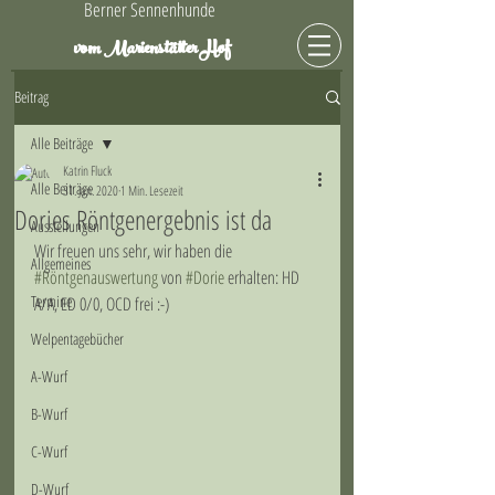
Berner Sennenhunde
Hof
vom Marienstätter
Beitrag
Alle Beiträge
Katrin Fluck
Alle Beiträge
31. Jan. 2020
1 Min. Lesezeit
Dories Röntgenergebnis ist da
Ausstellungen
Wir freuen uns sehr, wir haben die 
Allgemeines
#Röntgenauswertung
 von 
#Dorie
 erhalten: HD 
Termine
A/A, ED 0/0, OCD frei :-)
Welpentagebücher
A-Wurf
B-Wurf
C-Wurf
D-Wurf