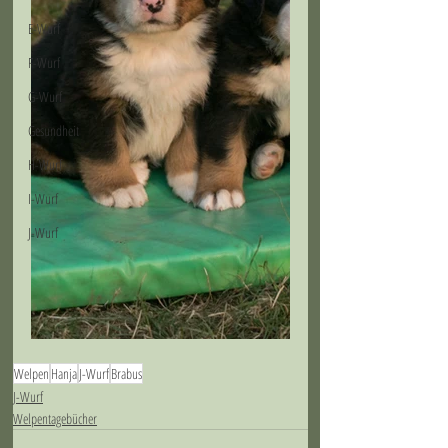
E-Wurf
F-Wurf
G-Wurf
Gesundheit
H-Wurf
I-Wurf
J-Wurf
Welpen
Hanja
J-Wurf
Brabus
J-Wurf
Welpentagebücher