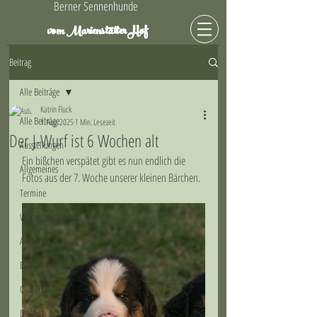
Berner Sennenhunde
Hof
vom Marienstätter
Beitrag
Alle Beiträge
Katrin Fluck
Alle Beiträge
1. Aug. 2025
1 Min. Lesezeit
Der J-Wurf ist 6 Wochen alt
Ausstellungen
Ein bißchen verspätet gibt es nun endlich die 
Allgemeines
Fotos aus der 7. Woche unserer kleinen Bärchen. 
Termine
Welpentagebücher
A-Wurf
B-Wurf
C-Wurf
D-Wurf