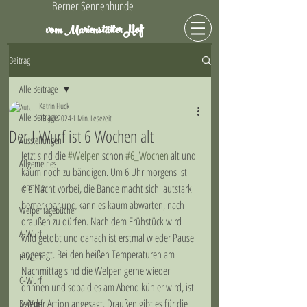
Berner Sennenhunde
Hof
vom Marienstätter
Beitrag
Alle Beiträge
Katrin Fluck
Alle Beiträge
23. Juli 2024
1 Min. Lesezeit
Der I-Wurf ist 6 Wochen alt
Ausstellungen
Jetzt sind die 
#Welpen
 schon 
#6_Wochen
 alt und 
Allgemeines
kaum noch zu bändigen. Um 6 Uhr morgens ist 
Termine
die Nacht vorbei, die Bande macht sich lautstark 
bemerkbar und kann es kaum abwarten, nach 
Welpentagebücher
draußen zu dürfen. Nach dem Frühstück wird 
A-Wurf
wild getobt und danach ist erstmal wieder Pause 
angesagt. Bei den heißen Temperaturen am 
B-Wurf
Nachmittag sind die Welpen gerne wieder 
C-Wurf
drinnen und sobald es am Abend kühler wird, ist 
wieder Action angesagt. Draußen gibt es für die 
D-Wurf