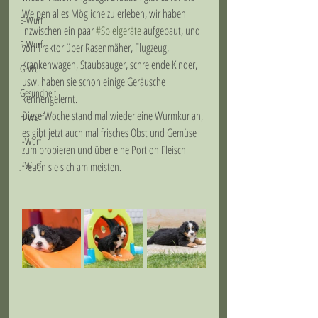
Welpen alles Mögliche zu erleben, wir haben 
E-Wurf
inzwischen ein paar 
#Spielgeräte
 aufgebaut, und 
F-Wurf
von Traktor über Rasenmäher, Flugzeug, 
Krankenwagen, Staubsauger, schreiende Kinder, 
G-Wurf
usw. haben sie schon einige Geräusche 
Gesundheit
kennengelernt.
Diese Woche stand mal wieder eine Wurmkur an, 
H-Wurf
es gibt jetzt auch mal frisches Obst und Gemüse 
I-Wurf
zum probieren und über eine Portion Fleisch 
J-Wurf
freuen sie sich am meisten.