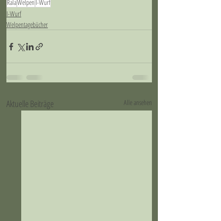
Rala
Welpen
I-Wurf
I-Wurf
Welpentagebücher
Aktuelle Beiträge
Alle ansehen