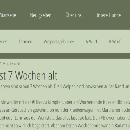
Startseite
Neuigkeiten
Über uns
Unsere Hunde
eines
Termine
Welpentagebücher
A-Wurf
B-Wurf
1 Min. Lesezeit
Gesundheit
H-Wurf
I-Wurf
J-Wurf
st 7 Wochen alt
haoten sind schon 7 Wochen alt. Die 
#Welpen
 sind inzwischen außer Rand un
 sie wieder mit der 
#Hitze
 zu kämpfen, aber am Wochenende ist es endlich et
ges an Geräuschen gewohnt, ob nun der Krankenwagen mit Martinshorn oder e
pt oder Lärm aus der Werkstatt, das alles lässt sie kalt. Den 
#Blower
 haben d
ch nicht so wirklich begeistert. Aber am letzten Wochenende war ein Bad mit