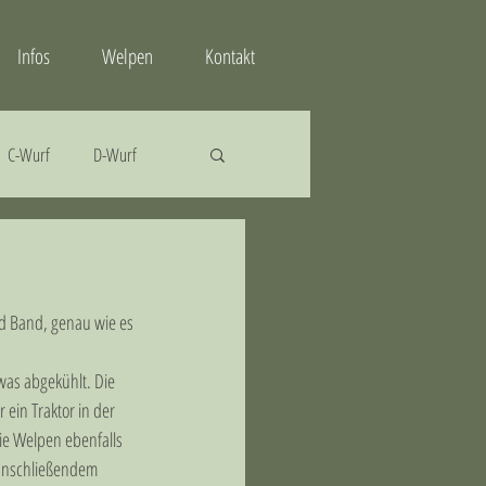
Infos
Welpen
Kontakt
C-Wurf
D-Wurf
d Band, genau wie es 
was abgekühlt. Die 
in Traktor in der 
ie Welpen ebenfalls 
 anschließendem 