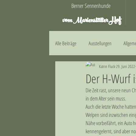
Berner Sennenhunde
Hof
vom Marienstätter
Alle Beiträge
Ausstellungen
Allgem
Katrin Fluck
29. Juni 2022
E-Wurf
F-Wurf
G-Wurf
Der H-Wurf i
Die Zeit rast, unsere neun C
in dem Alter sein muss.  
Auch die letzte Woche hatten
Welpen sind inzwischen eini
Nähe vorbeifährt, ein Auto hu
kennengelernt, sind aber no