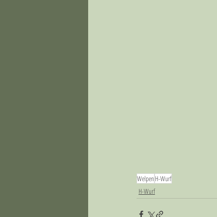
Welpen
H-Wurf
H-Wurf