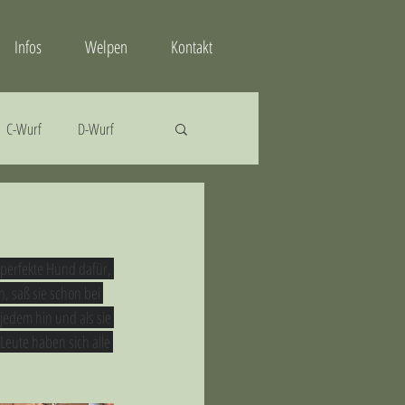
Infos
Welpen
Kontakt
C-Wurf
D-Wurf
 perfekte Hund dafür, 
, saß sie schon bei 
jedem hin und als sie 
Leute haben sich alle 