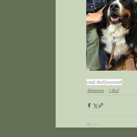
Lotte
C-Wurf
Seniorenstift
Allgemeines
C-Wurf