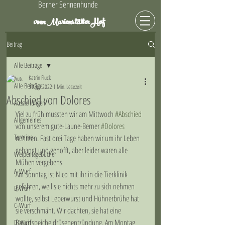
Berner Sennenhunde
Hof
vom Marienstätter
Beitrag
Alle Beiträge
Katrin Fluck
Alle Beiträge
31. Juli 2022
1 Min. Lesezeit
Abschied von Dolores
Ausstellungen
Viel zu früh mussten wir am Mittwoch 
#Abschied
Allgemeines
von unserem gute-Laune-Berner 
#Dolores
Termine
nehmen. Fast drei Tage haben wir um ihr Leben 
gebangt und gehofft, aber leider waren alle 
Welpentagebücher
Mühen vergebens 
A-Wurf
Am Sonntag ist Nico mit ihr in die Tierklinik 
gefahren, weil sie nichts mehr zu sich nehmen 
B-Wurf
wollte, selbst Leberwurst und Hühnerbrühe hat 
C-Wurf
sie verschmäht. Wir dachten, sie hat eine 
Bauchspeicheldrüsenentzündung. Am Montag 
D-Wurf