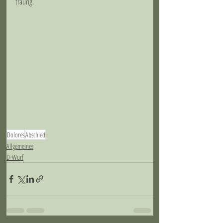
traurig. 
Dolores
Abschied
Allgemeines
D-Wurf