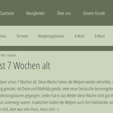
Startseite
Neuigkeiten
Über uns
Unsere Hunde
eines
Termine
Welpentagebücher
A-Wurf
B-Wurf
 Min. Lesezeit
Gesundheit
H-Wurf
I-Wurf
J-Wurf
st 7 Wochen alt
e Welpen schon 7 Wochen alt. Diese Woche haben die Welpen wieder viel erlebt, 
ig getestet, mit Dorie und Mathilda getobt, viele neue Geräusche kennengeler
ntdeckungstouren gegangen. Leider hat es das Wetter diese Woche nicht gut m
aus unterwegs waren. Inzwischen hatten die Welpen auch ihre Halsbänder an
t sind, aber was sein muss, muss sein ;-)