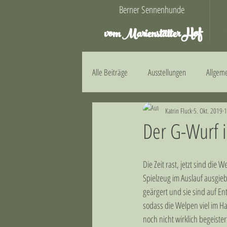
Berner Sennenhunde
Hof
vom Marienstätter
Alle Beiträge
Ausstellungen
Allgem
Katrin Fluck
5. Okt. 2019
1
E-Wurf
F-Wurf
G-Wurf
Der G-Wurf i
Die Zeit rast, jetzt sind di
Spielzeug im Auslauf ausgieb
geärgert und sie sind auf E
sodass die Welpen viel im H
noch nicht wirklich begeister