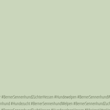
r
#BernerSennenhundZüchterHessen
#Hundewelpen
#BernerSennenhundW
enhund
#Hundezucht
#BernerSennenhundWelpen
#BernerSennenhundZuc