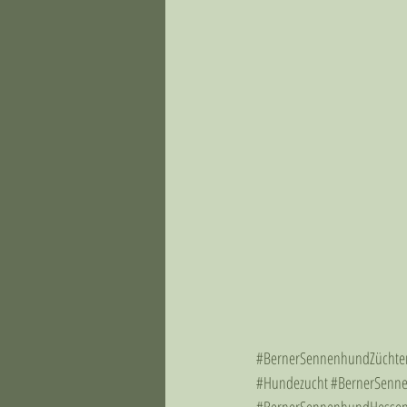
#BernerSennenhundZüchte
#Hundezucht
#BernerSenn