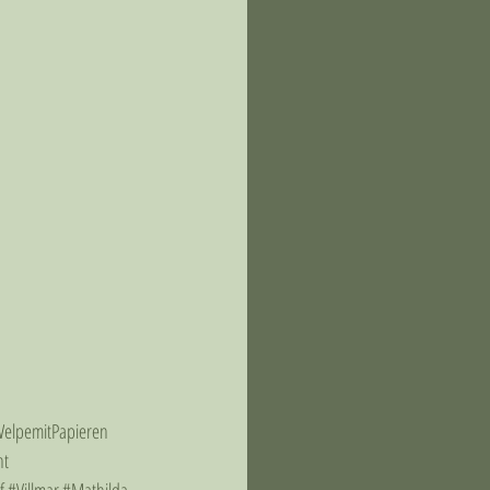
elpemitPapieren
ht