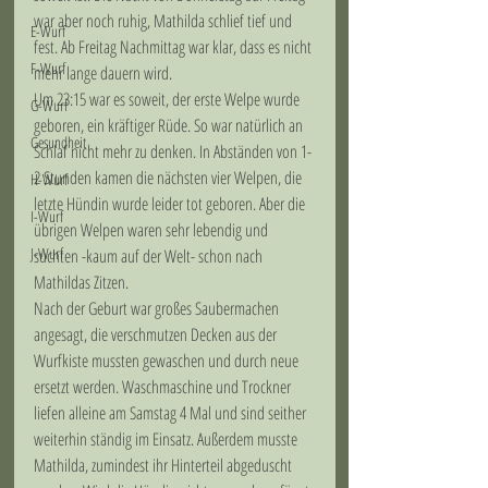
war aber noch ruhig, Mathilda schlief tief und 
E-Wurf
fest. Ab Freitag Nachmittag war klar, dass es nicht 
F-Wurf
mehr lange dauern wird.
Um 23:15 war es soweit, der erste Welpe wurde 
G-Wurf
geboren, ein kräftiger Rüde. So war natürlich an 
Gesundheit
Schlaf nicht mehr zu denken. In Abständen von 1-
2 Stunden kamen die nächsten vier Welpen, die 
H-Wurf
letzte Hündin wurde leider tot geboren. Aber die 
I-Wurf
übrigen Welpen waren sehr lebendig und 
J-Wurf
suchten -kaum auf der Welt- schon nach 
Mathildas Zitzen.
Nach der Geburt war großes Saubermachen 
angesagt, die verschmutzen Decken aus der 
Wurfkiste mussten gewaschen und durch neue 
ersetzt werden. Waschmaschine und Trockner 
liefen alleine am Samstag 4 Mal und sind seither 
weiterhin ständig im Einsatz. Außerdem musste 
Mathilda, zumindest ihr Hinterteil abgeduscht 