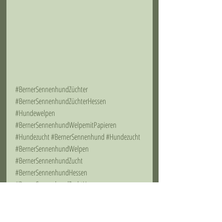
#BernerSennenhundZüchter
#BernerSennenhundZüchterHessen
#Hundewelpen
#BernerSennenhundWelpemitPapieren
#Hundezucht
#BernerSennenhund
#Hundezucht
#BernerSennenhundWelpen
#BernerSennenhundZucht
#BernerSennenhundHessen
#BernerSennenhundZuchtHessen
#HundewelpenHessen
#MarienstätterHof