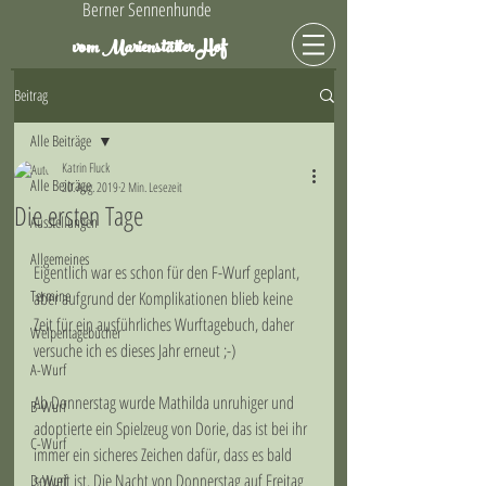
Berner Sennenhunde
Hof
vom Marienstätter
Beitrag
Alle Beiträge
Katrin Fluck
Alle Beiträge
20. Aug. 2019
2 Min. Lesezeit
Die ersten Tage
Ausstellungen
Allgemeines
Eigentlich war es schon für den F-Wurf geplant, 
Termine
aber aufgrund der Komplikationen blieb keine 
Zeit für ein ausführliches Wurftagebuch, daher 
Welpentagebücher
versuche ich es dieses Jahr erneut ;-)
A-Wurf
Ab Donnerstag wurde Mathilda unruhiger und 
B-Wurf
adoptierte ein Spielzeug von Dorie, das ist bei ihr 
C-Wurf
immer ein sicheres Zeichen dafür, dass es bald 
soweit ist. Die Nacht von Donnerstag auf Freitag 
D-Wurf