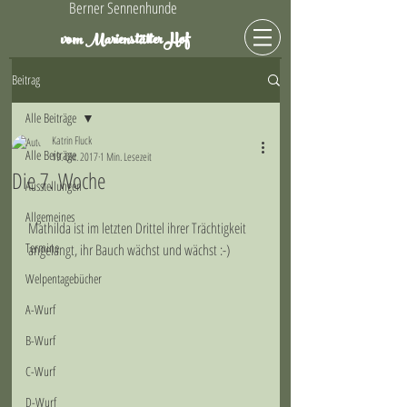
Berner Sennenhunde
Hof
vom Marienstätter
Beitrag
Alle Beiträge
Katrin Fluck
Alle Beiträge
19. Okt. 2017
1 Min. Lesezeit
Die 7. Woche
Ausstellungen
Allgemeines
Mathilda ist im letzten Drittel ihrer Trächtigkeit 
Termine
angelangt, ihr Bauch wächst und wächst :-) 
Welpentagebücher
A-Wurf
B-Wurf
C-Wurf
D-Wurf