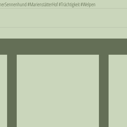
nerSennenhund
#MarienstätterHof
#Trächtigkeit
#Welpen