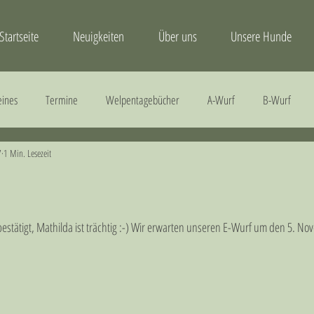
Startseite
Neuigkeiten
Über uns
Unsere Hunde
eines
Termine
Welpentagebücher
A-Wurf
B-Wurf
7
1 Min. Lesezeit
Gesundheit
H-Wurf
I-Wurf
J-Wurf
estätigt, Mathilda ist trächtig :-) Wir erwarten unseren E-Wurf um den 5. N