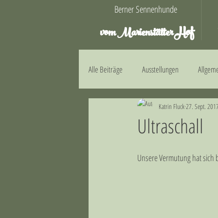
Berner Sennenhunde
Hof
vom Marienstätter
Alle Beiträge
Ausstellungen
Allgem
Katrin Fluck
27. Sept. 201
E-Wurf
F-Wurf
G-Wurf
Ultraschall
Unsere Vermutung hat sich b