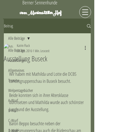
Berner Sennenhunde
Hof
vom Marienstätter
Beitrag
Alle Beiträge
Katrin Fluck
Alle Beiträge
28. Feb. 2016
1 Min. Lesezeit
Ausstellung Buseck
Ausstellungen
Allgemeines
Wir haben mit Mathilda und Lotte die DCBS 
Termine
Landesgruppenschau in Buseck besucht. 
Welpentagebücher
Beide konnten sich in ihrer Altersklasse 
A-Wurf
durchsetzen und Mathilda wurde auch schönster 
Junghund der Ausstellung. 
B-Wurf
C-Wurf
Baron Beppo besuchte neben der 
Landesgruppenschau auch die Rüdenschau am 
D-Wurf