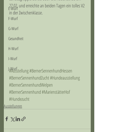
27.02. und erreichte an beiden Tagen ein tolles V2 
E-Wurf
in der Zwischenklasse. 
F-Wurf
G-Wurf
Gesundheit
H-Wurf
I-Wurf
J-Wurf
#Ausstellung
#BernerSennenhundHessen
#BernerSennenhundZucht
#Hundeausstellung
#BernerSennenhundWelpen
#BernerSennenhund
#MarienstätterHof
#Hundezucht
Ausstellungen