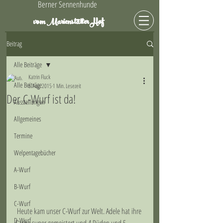
Berner Sennenhunde
Hof
vom Marienstätter
Beitrag
Alle Beiträge
Katrin Fluck
Alle Beiträge
6. Aug. 2015
1 Min. Lesezeit
Der C-Wurf ist da!
Ausstellungen
Allgemeines
Termine
Welpentagebücher
A-Wurf
B-Wurf
C-Wurf
 Heute kam unser C-Wurf zur Welt. Adele hat ihre 
D-Wurf
Sache super gemeistert und 4 Rüden und 5 