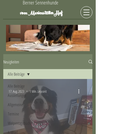
Berner Sennenhunde
Hof
vom Marienstätter
Neuigkeiten
Alle Beiträge
Alle Beiträge
17. Aug. 2023
1 Min. Lesezeit
Ausstellungen
Allgemeines
Termine
Welpentagebücher
A-Wurf