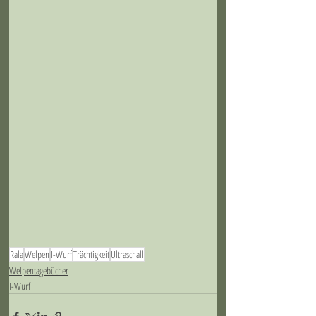
Rala
Welpen
I-Wurf
Trächtigkeit
Ultraschall
Welpentagebücher
I-Wurf