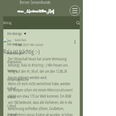
Berner Sennenhunde
Hof
vom Marienstätter
Beitrag
Alle Beiträge
Katrin Fluck
Alle Beiträge
10. Mai 2024
1 Min. Lesezeit
Rala ist trächtig :-)
Ausstellungen
Der Ultraschall heute hat unsere Vermutung 
Allgemeines
bestätigt, Rala ist 
#trächtig
 :-) Wir freuen uns 
Termine
riesig auf den 
#I_Wurf
, der um den 12.06.24 
herum geboren werden wird.
Welpentagebücher
Wenn ich mich nicht verrrechnet habe, werden 
A-Wurf
die Welpen schon mit einem 
#Altersstrukturwert
(ASW) von etwa 173 zur Welt kommen. Ein ASW 
B-Wurf
von 160 bedeutet, dass alle Vorfahren, die in die 
C-Wurf
Berechnung einfließen (Eltern, Großeltern, 
Urgroßeltern) genau 8 Jahre alt wurden. Je höher 
D-Wurf