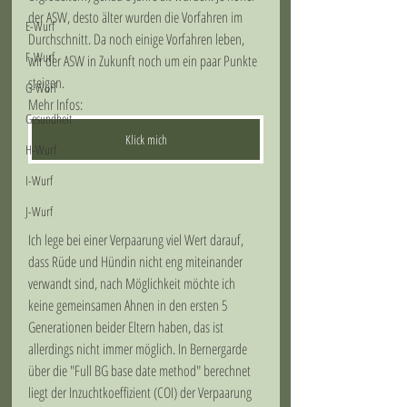
der ASW, desto älter wurden die Vorfahren im 
E-Wurf
Durchschnitt. Da noch einige Vorfahren leben, 
F-Wurf
wir der ASW in Zukunft noch um ein paar Punkte 
steigen.
G-Wurf
Mehr Infos:
Gesundheit
Klick mich
H-Wurf
I-Wurf
J-Wurf
Ich lege bei einer Verpaarung viel Wert darauf, 
dass Rüde und Hündin nicht eng miteinander 
verwandt sind, nach Möglichkeit möchte ich 
keine gemeinsamen Ahnen in den ersten 5 
Generationen beider Eltern haben, das ist 
allerdings nicht immer möglich. In Bernergarde 
über die "Full BG base date method" berechnet 
liegt der Inzuchtkoeffizient (COI) der Verpaarung 