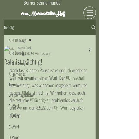
Berner Sennenhunde
Hof
vom Marienstätter
Beitrag
Alle Beiträge
Katrin Fluck
Alle Beiträge
5. Apr. 2022
1 Min. Lesezeit
Rala ist trächtig!
Ausstellungen
Nach fast 3 Jahren Pause ist es endlich wieder so 
Allgemeines
weit: wir erwarten einen Wurf  Der 
#Ultraschall
Termine
hat bestätigt, was wir schon insgeheim vermutet 
haben, 
#Rala
 ist trächtig. Wir hoffen, dass auch 
Welpentagebücher
die restliche 
#Trächtigkeit
 problemlos verläuft 
A-Wurf
und wir um den 8.5.22 den 
#H_Wurf
 begrüßen 
dürfen 
B-Wurf
C-Wurf
D-Wurf