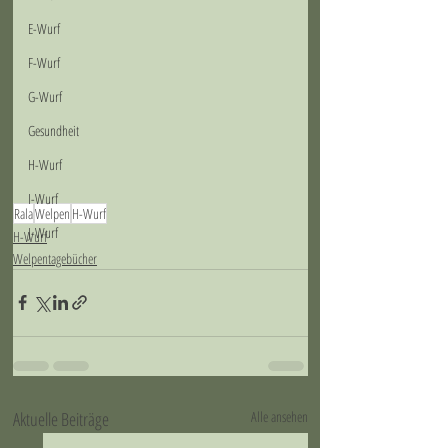
E-Wurf
F-Wurf
G-Wurf
Gesundheit
H-Wurf
I-Wurf
Rala
Welpen
H-Wurf
J-Wurf
H-Wurf
Welpentagebücher
Aktuelle Beiträge
Alle ansehen