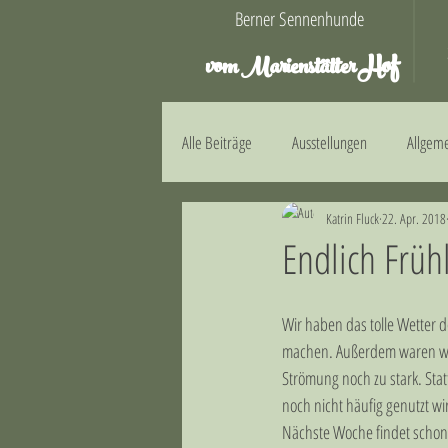
Berner Sennenhunde
Hof
vom Marienstätter
Alle Beiträge
Ausstellungen
Allgem
Katrin Fluck
22. Apr. 2018
E-Wurf
F-Wurf
G-Wurf
Endlich Frühl
Wir haben das tolle Wetter 
machen. Außerdem waren wir
Strömung noch zu stark. Sta
noch nicht häufig genutzt wi
Nächste Woche findet schon u