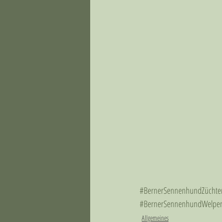
#BernerSennenhundZüchte
#BernerSennenhundWelpe
Allgemeines