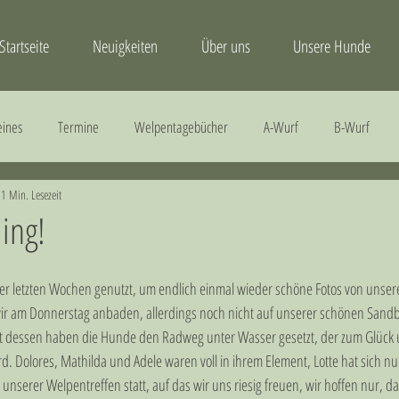
Startseite
Neuigkeiten
Über uns
Unsere Hunde
eines
Termine
Welpentagebücher
A-Wurf
B-Wurf
1 Min. Lesezeit
Gesundheit
H-Wurf
I-Wurf
J-Wurf
ing!
der letzten Wochen genutzt, um endlich einmal wieder schöne Fotos von unse
 am Donnerstag anbaden, allerdings noch nicht auf unserer schönen Sandban
tt dessen haben die Hunde den Radweg unter Wasser gesetzt, der zum Glück u
rd. Dolores, Mathilda und Adele waren voll in ihrem Element, Lotte hat sich nu
nserer Welpentreffen statt, auf das wir uns riesig freuen, wir hoffen nur, da