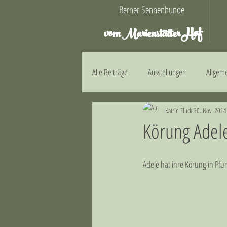
Berner Sennenhunde
Hof
vom Marienstätter
Alle Beiträge
Ausstellungen
Allgem
Katrin Fluck
30. Nov. 2014
E-Wurf
F-Wurf
G-Wurf
Körung Adel
Adele hat ihre Körung in Pfu