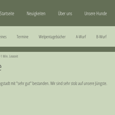
Startseite
Neuigkeiten
Über uns
Unsere Hunde
eines
Termine
Welpentagebücher
A-Wurf
B-Wurf
1 Min. Lesezeit
Gesundheit
H-Wurf
I-Wurf
J-Wurf
e
ngstadt mit "sehr gut" bestanden. Wir sind sehr stolz auf unsere Jüngste.