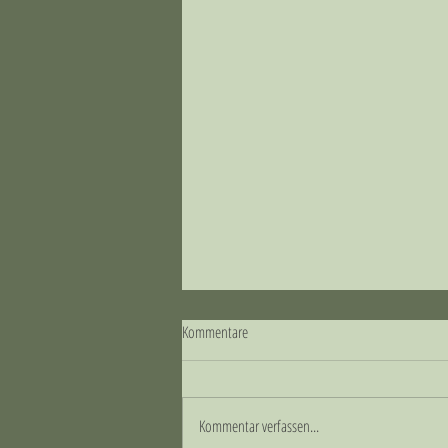
Kommentare
Der Sommer naht...
Kommentar verfassen...