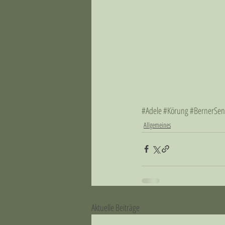
#Adele
#Körung
#BernerSe
Allgemeines
Aktuelle Beiträge