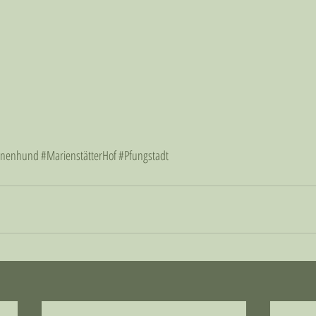
nnenhund
#MarienstätterHof
#Pfungstadt